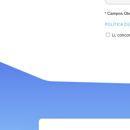
* Campos Obr
POLÍTICA D
Li, conco