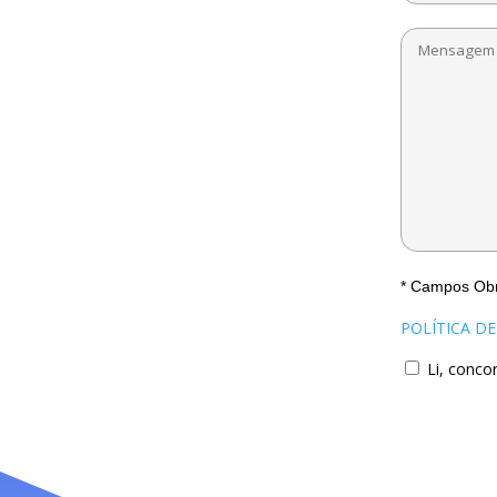
* Campos Obr
POLÍTICA D
Li, conco